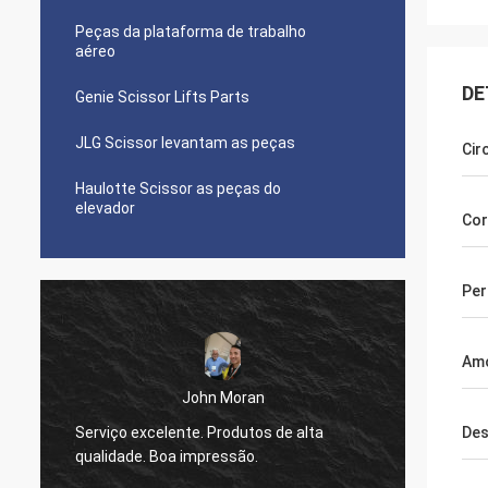
Peças da plataforma de trabalho
aéreo
DE
Genie Scissor Lifts Parts
JLG Scissor levantam as peças
Cir
Haulotte Scissor as peças do
elevador
Cor
Per
Am
John Moran
Serviço excelente. Produtos de alta
pedirá
Des
qualidade. Boa impressão.
ajuda.