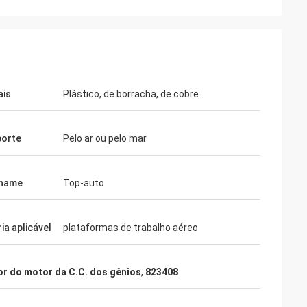
ais
Plástico, de borracha, de cobre
porte
Pelo ar ou pelo mar
 name
Top-auto
ia aplicável
plataformas de trabalho aéreo
rker
a qualidade são
r do motor da C.C. dos gênios
,
823408
prá-la-á outra
samos. Fresco…