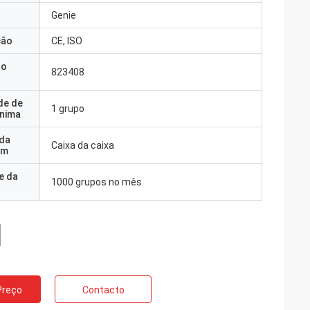
Genie
ção
CE, ISO
do
823408
de de
1 grupo
nima
 da
Caixa da caixa
em
e da
1000 grupos no mês
Preço
Contacto