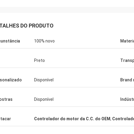
TALHES DO PRODUTO
cunstância
100% novo
Materi
Preto
Trans
sonalizado
Disponível
Brand
ostras
Disponível
Indústr
Richard Ba
Ahmed Saeed
Os produtos perfeitos, 
 outra vez. Obrigado para toda sua
tacar
Controlador do motor da C.C. do OEM
,
Controlado
relativamente bons. Com
vez quando nós a preci