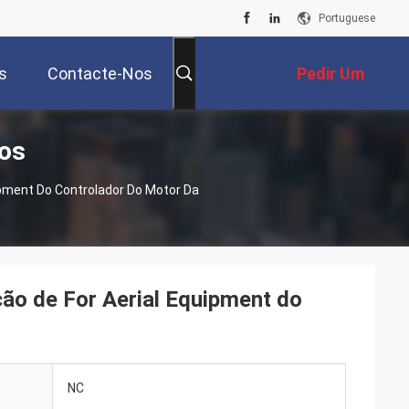
Portuguese
s
Contacte-Nos
Pedir Um
tos
Orçamento
pment Do Controlador Do Motor Da
ão de For Aerial Equipment do
NC