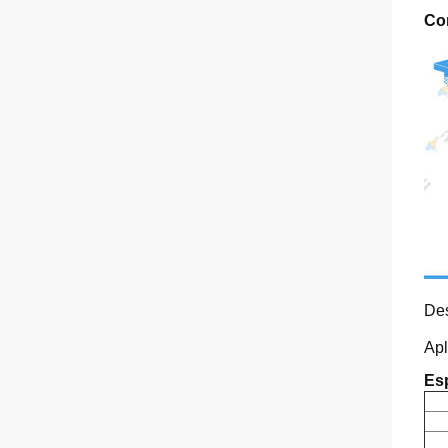
Co
De
Ap
Esp