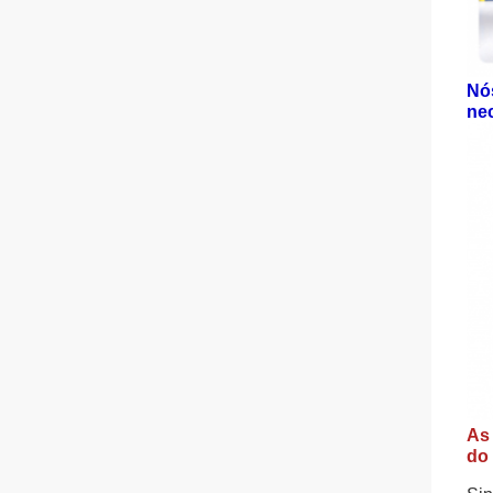
Nós
nec
As 
do