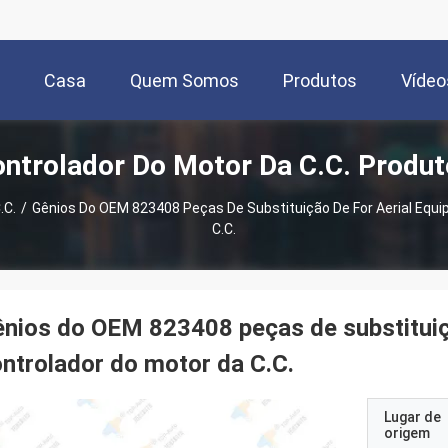
Casa
Quem Somos
Produtos
Vídeo
ntrolador Do Motor Da C.C. Produ
.C.
/
Gênios Do OEM 823408 Peças De Substituição De For Aerial Equi
C.C.
nios do OEM 823408 peças de substituiç
ntrolador do motor da C.C.
Lugar de
origem