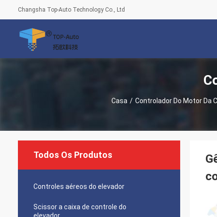
Changsha Top-Auto Technology Co., Ltd
Co
Casa
/
Controlador Do Motor Da C
Todos Os Produtos
Gê
co
Controles aéreos do elevador
Scissor a caixa de controle do
elevador