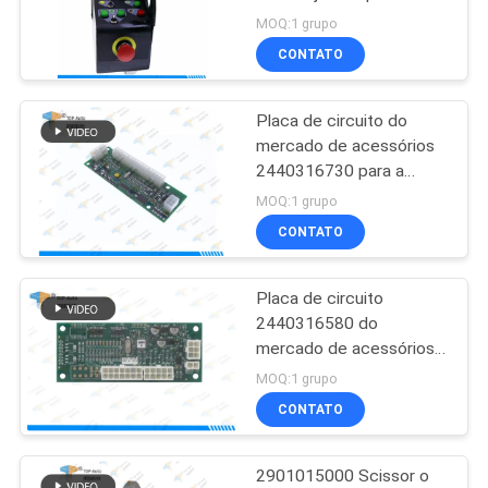
situação ótima 6 de
DO
MOQ:1 grupo
Haulotte
CONTATO
SITE
20
Decalque aéreo do
Placa de circuito do
PRIVACY
mercado de acessórios
elevador
POLICY
2440316730 para a
situação ótima
MOQ:1 grupo
8/10/12/14 do estojo
CONTATO
compacto de Haulotte
6/8
Placa de circuito
26
2440316580 do
unidade de controle
mercado de acessórios
para o estojo compacto
MOQ:1 grupo
eletrônica do ECU
8 de Haulotte/10/12/14
CONTATO
2901015000 Scissor o