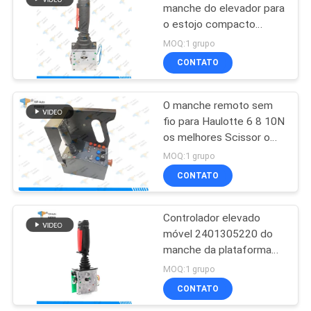
manche do elevador para
o estojo compacto
16
2247E 2277E 2032E
MOQ:1 grupo
3347E 2747E de
Peças hidráulicas
CONTATO
Haulotte
da movimentação
O manche remoto sem
fio para Haulotte 6 8 10N
os melhores Scissor o
elevador
MOQ:1 grupo
CONTATO
9
Carregador de
Controlador elevado
móvel 2401305220 do
bateria do elevador
manche da plataforma
de trabalho de Haulotte
MOQ:1 grupo
CONTATO