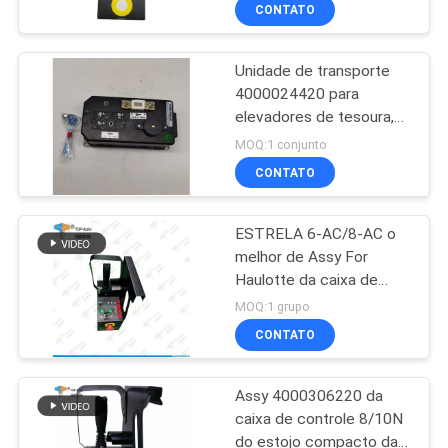
4000328810
FÁBRICA
CONTATO
Unidade de transporte
CONTROLE
53
4000024420 para
DA
elevadores de tesoura,
Controlador do
QUALIDADE
compacta 8, compacta
MOQ:1 conjunto
manche da linha
10, compacta 12
CONTATO
central
CONTACTE-
ESTRELA 6-AC/8-AC o
NOS
melhor de Assy For
Haulotte da caixa de
15
PEÇA
controle 4000311410
MOQ:1 grupo
Controlador do
UMAS
CONTATO
CITAÇÕES
motor da C.C.
Assy 4000306220 da
caixa de controle 8/10N
MAPA
do estojo compacto da