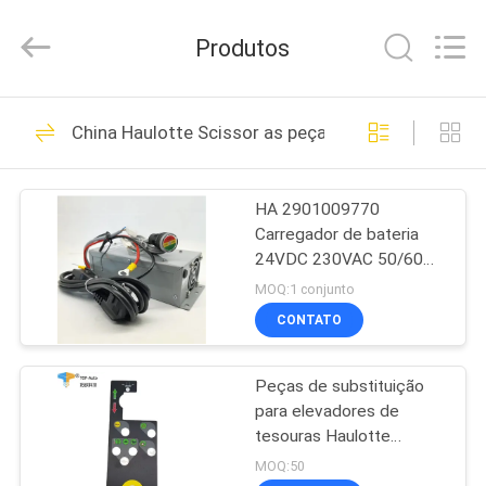
Top-
Auto
Technology
Produtos
Co.,
Ltd.
All
Rights
Reserved.
CASA
51
Developed
China Haulotte Scissor as peças do elevador
by
ECER
Controles aéreos do
PRODUTOS
elevador
HA 2901009770
Carregador de bateria
VÍDEOS
24VDC 230VAC 50/60HZ
35A
MOQ:1 conjunto
SOBRE
CONTATO
77
NÓS
Scissor a caixa de
Peças de substituição
para elevadores de
EXCURSÃO
controle do
tesouras Haulotte
DA
Haulotte Decal
MOQ:50
elevador