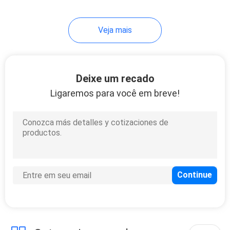
7
Veja mais
Contator do
solenoide
Deixe um recado
Ligaremos para você em breve!
10
Interruptor de
alavanca
momentâneo