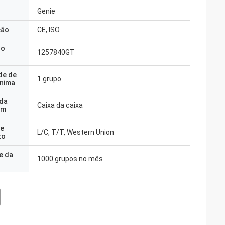
Genie
ção
CE, ISO
do
1257840GT
de de
1 grupo
nima
 da
Caixa da caixa
em
e
L/C, T/T, Western Union
to
e da
1000 grupos no mês