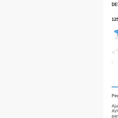
DE
12
Pe
Aju
AV
par