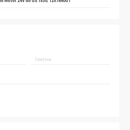
do motor 24V do GS 1530
,
1257840GT