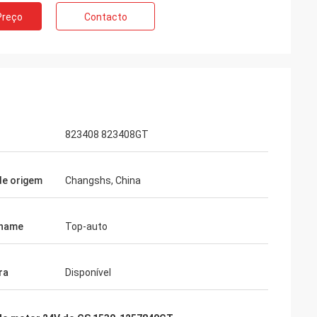
Preço
Contacto
823408 823408GT
de origem
Changshs, China
 name
Top-auto
rker
ra
Disponível
a qualidade são
prá-la-á outra
samos. Fresco…