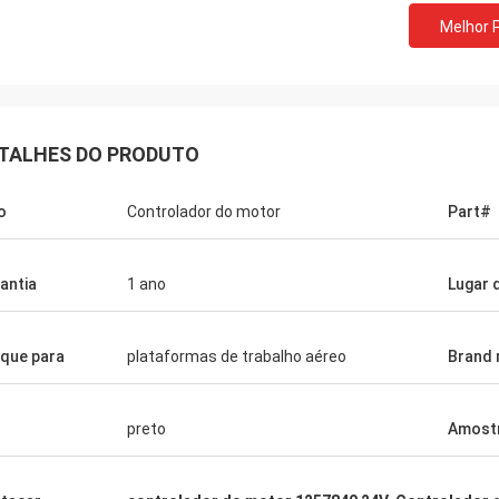
Melhor 
TALHES DO PRODUTO
o
Controlador do motor
Part#
antia
1 ano
Lugar 
ique para
plataformas de trabalho aéreo
Brand
Richard Ba
Ahmed Saeed
preto
Amost
Os produtos perfeitos, 
 outra vez. Obrigado para toda sua
relativamente bons. Com
vez quando nós a preci