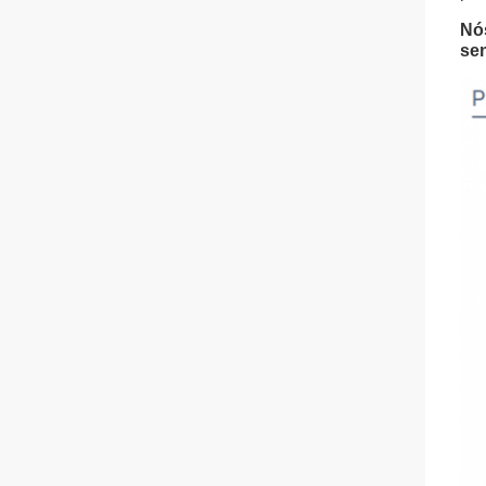
Nós
sen