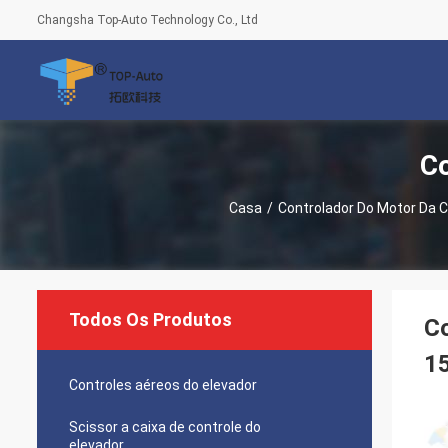
Changsha Top-Auto Technology Co., Ltd
Co
Casa
/
Controlador Do Motor Da C
Todos Os Produtos
C
1
Controles aéreos do elevador
Scissor a caixa de controle do
elevador