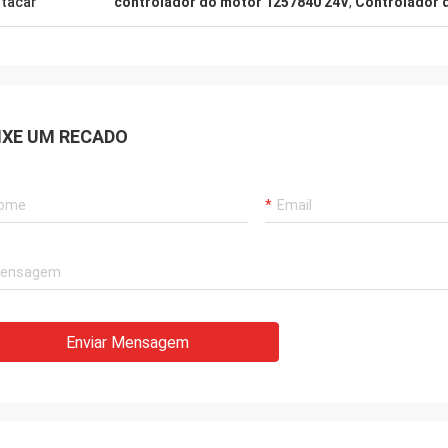
tacar
controlador do motor 1257840 24V
,
Controlador 
IXE UM RECADO
Enviar Mensagem