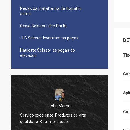
Peças da plataforma de trabalho
aéreo
Genie Scissor Lifts Parts
JLG Scissor levantam as peças
DE
Haulotte Scissor as peças do
Tip
elevador
Gar
Apl
John Moran
Cor
Serviço excelente. Produtos de alta
pedirá
qualidade. Boa impressão.
ajuda.