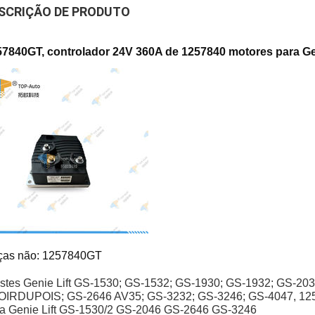
SCRIÇÃO DE PRODUTO
57840GT, controlador 24V 360A de 1257840 motores para Ge
ças não: 1257840GT
stes Genie Lift GS-1530; GS-1532; GS-1930; GS-1932; GS-20
OIRDUPOIS; GS-2646 AV35; GS-3232; GS-3246; GS-4047, 1257
a Genie Lift GS-1530/2 GS-2046 GS-2646 GS-3246