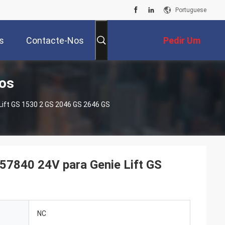
Portuguese
s
Contacte-Nos
Pedir Um
tos
Orçamento
ift GS 1530 2 GS 2046 GS 2646 GS
7840 24V para Genie Lift GS
NC