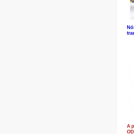
Nós
tra
A p
OD