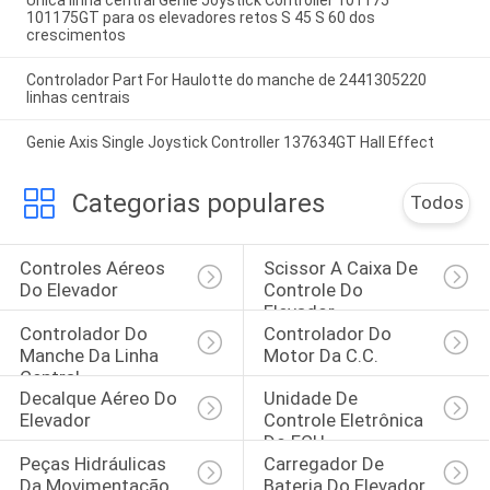
101175GT para os elevadores retos S 45 S 60 dos
crescimentos
Controlador Part For Haulotte do manche de 2441305220
linhas centrais
Genie Axis Single Joystick Controller 137634GT Hall Effect
Categorias populares
Todos
Controles Aéreos 
Scissor A Caixa De 
Do Elevador
Controle Do 
Elevador
Controlador Do 
Controlador Do 
Manche Da Linha 
Motor Da C.C.
Central
Decalque Aéreo Do 
Unidade De 
Elevador
Controle Eletrônica 
Do ECU
Peças Hidráulicas 
Carregador De 
Da Movimentação
Bateria Do Elevador