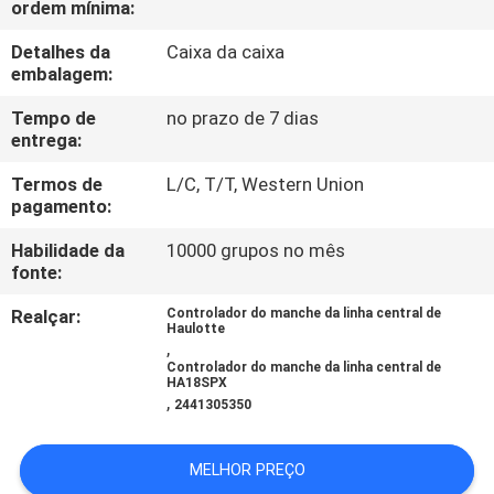
ordem mínima:
FÁBRICA
Detalhes da
Caixa da caixa
embalagem:
CONTROLE
DA
Tempo de
no prazo de 7 dias
entrega:
QUALIDADE
Termos de
L/C, T/T, Western Union
pagamento:
CONTACTE-
Habilidade da
10000 grupos no mês
NOS
fonte:
Realçar:
Controlador do manche da linha central de
Haulotte
PEÇA
,
Controlador do manche da linha central de
UMAS
HA18SPX
,
2441305350
CITAÇÕES
MELHOR PREÇO
MAPA