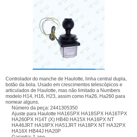
Controlador do manche de Haulotte, linha central dupla,
botão da bola. Usado em crescimentos telescópicos e
articulados de Haulotte, mas não limitado a Numbers
modelo H14, H16, H23, assim como Ha26, Ha260 para
nomear alguns.
Número da peça: 2441305350
Ajuste para Haulotte HA16SPX HA18SPX HA16TPX
HA260PX H14T (X) HB40 HA15X HA16PX NT
HA46JRT HA18PX HA51JRT HA18PX NT HA32PX
HA16X HB44J HA20P
Garantia: 1 ano