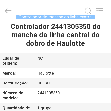
Top-
Auto
Technology
Co.,
Ltd.
Controlador do manche da linha central
All
Rights
Reserved.
Controlador 2441305350 do
CASA
Developed
by
manche da linha central do
ECER
PRODUTOS
dobro de Haulotte
VÍDEOS
Lugar de
NC
origem:
SOBRE
Marca:
Haulotte
NÓS
Certificação:
CE ISO
Número do
2441305350
EXCURSÃO
modelo:
DA
Quantidade de
1 grupo