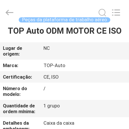
Co.,
Ltd.
All
Rights
Reserved.
Peças da plataforma de trabalho aéreo
Developed
by
ECER
TOP Auto ODM MOTOR CE ISO
CASA
PRODUTOS
Lugar de
NC
origem:
VÍDEOS
Marca:
TOP-Auto
Certificação:
CE, ISO
SOBRE
Número do
/
NÓS
modelo:
Quantidade de
1 grupo
ordem mínima:
EXCURSÃO
DA
Detalhes da
Caixa da caixa
embalagem: