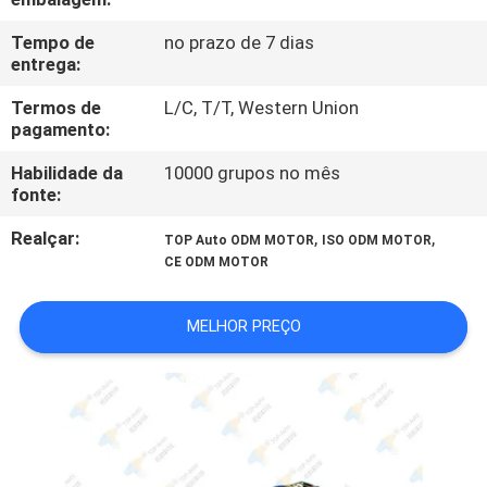
FÁBRICA
Tempo de
no prazo de 7 dias
entrega:
CONTROLE
Termos de
L/C, T/T, Western Union
DA
pagamento:
QUALIDADE
Habilidade da
10000 grupos no mês
fonte:
CONTACTE-
Realçar:
,
,
TOP Auto ODM MOTOR
ISO ODM MOTOR
NOS
CE ODM MOTOR
MELHOR PREÇO
PEÇA
UMAS
CITAÇÕES
MAPA